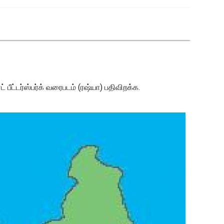
 பீட்டர்ஸ்பர்க் வரைபடம் (ரஷ்யா) பதிவிறக்க.