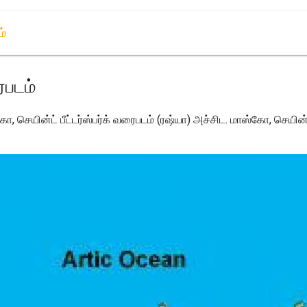
ம்
ைபடம்
கோ, செயின்ட் பீட்டர்ஸ்பர்க் வரைபடம் (ரஷ்யா) அச்சிட. மாஸ்கோ, செயின்ட்