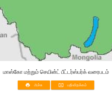
மாஸ்கோ மற்றும் செயின்ட் பீட்டர்ஸ்பர்க் வரைபடம்
print
system_update_alt
அச்சு
பதிவிறக்கம்